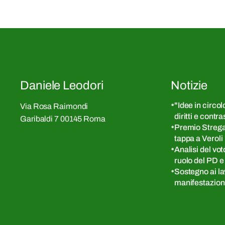
Daniele Leodori
Notizie
"Idee in circol
Via Rosa Raimondi
diritti e contr
Garibaldi 7 00145 Roma
Premio Strega 
tappa a Veroli
Analisi del vo
ruolo del PD e 
Sostegno ai la
manifestazion