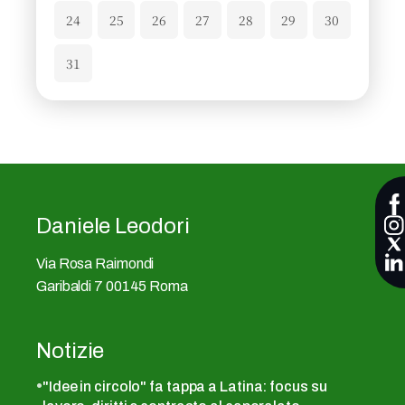
24
25
26
27
28
29
30
31
Daniele Leodori
Via Rosa Raimondi
Garibaldi 7 00145 Roma
Notizie
"Idee in circolo" fa tappa a Latina: focus su