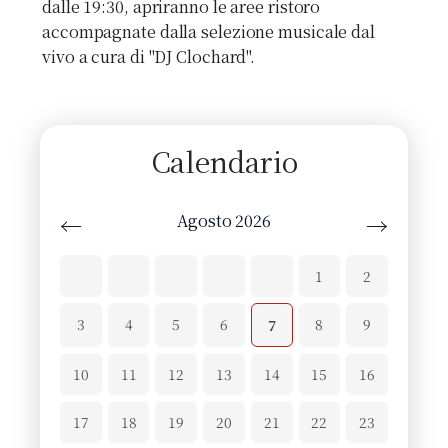
dalle 19:30, apriranno le aree ristoro
accompagnate dalla selezione musicale dal
vivo a cura di "DJ Clochard".
Calendario
Agosto 2026
←
→
1
2
3
4
5
6
8
9
7
10
11
12
13
14
15
16
17
18
19
20
21
22
23