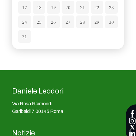
17
18
19
20
21
22
23
24
25
26
27
28
29
30
31
Daniele Leodori
Via Rosa Raimondi
Garibaldi 7 00145 Roma
Notizie