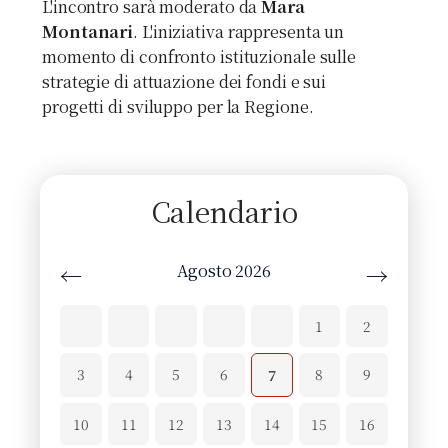
L'incontro sarà moderato da
Mara
Montanari
. L'iniziativa rappresenta un
momento di confronto istituzionale sulle
strategie di attuazione dei fondi e sui
progetti di sviluppo per la Regione.
Calendario
Agosto 2026
←
→
1
2
3
4
5
6
8
9
7
10
11
12
13
14
15
16