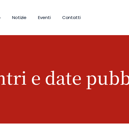
b
Notizie
Eventi
Contatti
tri e date pub