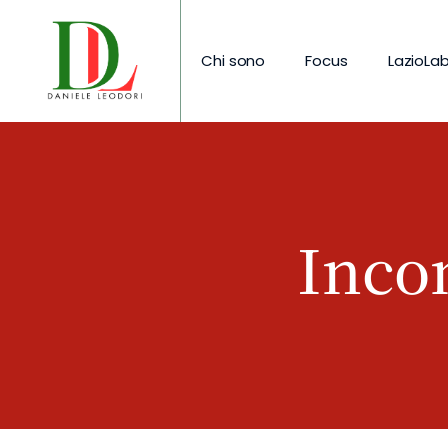
Chi sono
Focus
LazioLa
Incon