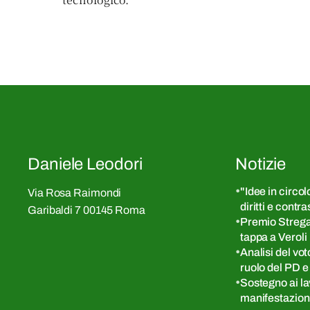
Daniele Leodori
Notizie
"Idee in circol
Via Rosa Raimondi
diritti e contr
Garibaldi 7 00145 Roma
Premio Strega 
tappa a Veroli
Analisi del vo
ruolo del PD e 
Sostegno ai la
manifestazion